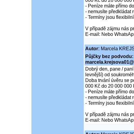
000 Kč do 20 000 000 
- Peníze máte přímo d
- nemusíte předkládat r
- Termíny jsou flexibiln
V případě zájmu nás pr
E-mail: Nebo WhatsAp
Autor:
Marcela KREJ
Půjčky bez podvodu:
marcela.krejsova01@
Dobrý den, pane / paní
levnější) od soukroméh
Doba trvání úvěru se p
000 Kč do 20 000 000 
- Peníze máte přímo d
- nemusíte předkládat r
- Termíny jsou flexibiln
V případě zájmu nás pr
E-mail: Nebo WhatsAp