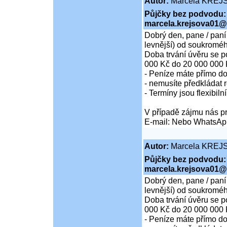
Autor:
Marcela KREJ
Půjčky bez podvodu:
marcela.krejsova01@
Dobrý den, pane / paní
levnější) od soukroméh
Doba trvání úvěru se p
000 Kč do 20 000 000 
- Peníze máte přímo d
- nemusíte předkládat r
- Termíny jsou flexibiln
V případě zájmu nás pr
E-mail: Nebo WhatsAp
Autor:
Marcela KREJ
Půjčky bez podvodu:
marcela.krejsova01@
Dobrý den, pane / paní
levnější) od soukroméh
Doba trvání úvěru se p
000 Kč do 20 000 000 
- Peníze máte přímo d