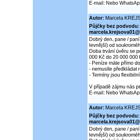
E-mail: Nebo WhatsAp
Autor:
Marcela KREJ
Půjčky bez podvodu:
marcela.krejsova01@
Dobrý den, pane / paní
levnější) od soukroméh
Doba trvání úvěru se p
000 Kč do 20 000 000 
- Peníze máte přímo d
- nemusíte předkládat r
- Termíny jsou flexibiln
V případě zájmu nás pr
E-mail: Nebo WhatsAp
Autor:
Marcela KREJ
Půjčky bez podvodu:
marcela.krejsova01@
Dobrý den, pane / paní
levnější) od soukroméh