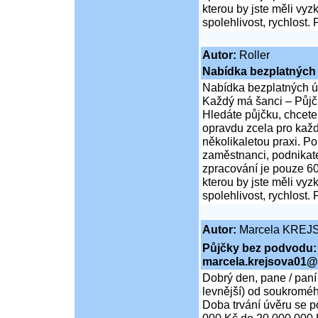
kterou by jste měli vy
spolehlivost, rychlost.
Autor:
Roller
Nabídka bezplatných 
Nabídka bezplatných ú
Každý má šanci – Půjčk
Hledáte půjčku, chcete
opravdu zcela pro každ
několikaletou praxi. P
zaměstnanci, podnikate
zpracování je pouze 60
kterou by jste měli vy
spolehlivost, rychlost.
Autor:
Marcela KREJ
Půjčky bez podvodu:
marcela.krejsova01@
Dobrý den, pane / paní
levnější) od soukroméh
Doba trvání úvěru se p