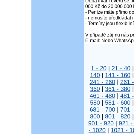
Doba trvání úvěru se p
000 Kč do 20 000 000 
- Peníze máte přímo d
- nemusíte předkládat r
- Termíny jsou flexibiln
V případě zájmu nás pr
E-mail: Nebo WhatsAp
1 - 20
|
21 - 40
140
|
141 - 160
241 - 260
|
261 
360
|
361 - 380
461 - 480
|
481 
580
|
581 - 600
681 - 700
|
701 
800
|
801 - 820
901 - 920
|
921 -
- 1020
|
1021 - 1