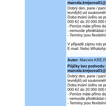
marcela.krejsova01@
Dobrý den, pane / paní
levnější) od soukroméh
Doba trvání úvěru se p
000 Kč do 20 000 000 
- Peníze máte přímo d
- nemusíte předkládat r
- Termíny jsou flexibiln
V případě zájmu nás pr
E-mail: Nebo WhatsAp
Autor:
Marcela KREJ
Půjčky bez podvodu:
marcela.krejsova01@
Dobrý den, pane / paní
levnější) od soukroméh
Doba trvání úvěru se p
000 Kč do 20 000 000 
- Peníze máte přímo d
- nemusíte předkládat r
- Termíny jsou flexibiln