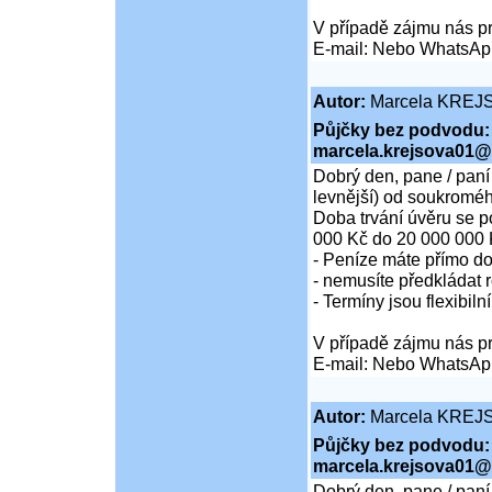
V případě zájmu nás pr
E-mail: Nebo WhatsAp
Autor:
Marcela KREJ
Půjčky bez podvodu:
marcela.krejsova01@
Dobrý den, pane / paní
levnější) od soukroméh
Doba trvání úvěru se p
000 Kč do 20 000 000 
- Peníze máte přímo d
- nemusíte předkládat r
- Termíny jsou flexibiln
V případě zájmu nás pr
E-mail: Nebo WhatsAp
Autor:
Marcela KREJ
Půjčky bez podvodu:
marcela.krejsova01@
Dobrý den, pane / paní