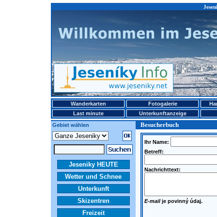
Jesen
Wanderkarten
Fotogalerie
Ha
Last minute
Unterkunftanzeige
Besucherbuch
Gebiet wählen
Ihr Name:
Betreff:
Jeseniky HEUTE
Nachrichttext:
Wetter und Schnee
Unterkunft
Skizentren
E-mail
je povinný údaj.
Freizeit