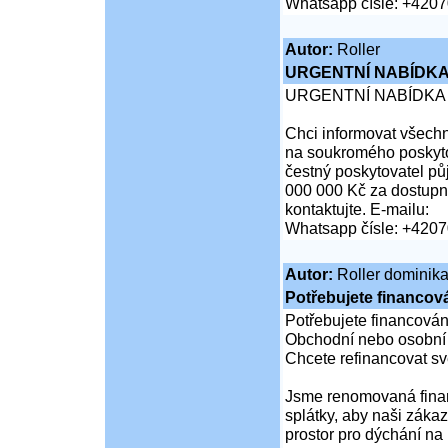
Whatsapp čísle: +420
Autor:
Roller
URGENTNÍ NABÍDKA
URGENTNÍ NABÍDKA
Chci informovat všechny
na soukromého poskytov
čestný poskytovatel pů
000 000 Kč za dostupné 
kontaktujte. E-mailu:
Whatsapp čísle: +420
Autor:
Roller dominik
Potřebujete financov
Potřebujete financován
Obchodní nebo osobní
Chcete refinancovat s
Jsme renomovaná finanč
splátky, aby naši zákaz
prostor pro dýchání na 