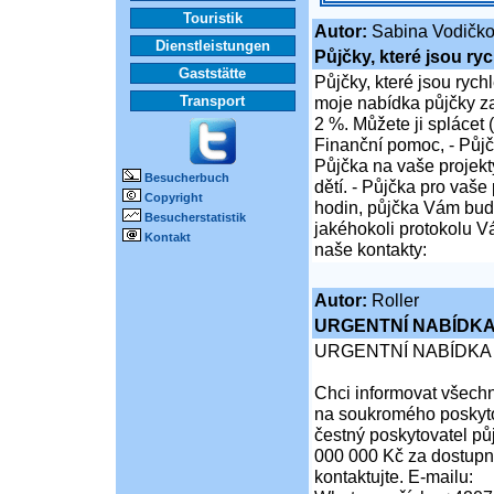
Touristik
Autor:
Sabina Vodičk
Dienstleistungen
Půjčky, které jsou ry
Gaststätte
Půjčky, které jsou rych
Transport
moje nabídka půjčky z
2 %. Můžete ji splácet 
Finanční pomoc, - Půjč
Půjčka na vaše projekty
Besucherbuch
dětí. - Půjčka pro vaše
Copyright
hodin, půjčka Vám bu
Besucherstatistik
jakéhokoli protokolu Vá
Kontakt
naše kontakty:
Autor:
Roller
URGENTNÍ NABÍDKA
URGENTNÍ NABÍDKA
Chci informovat všechny
na soukromého poskytov
čestný poskytovatel pů
000 000 Kč za dostupné 
kontaktujte. E-mailu: