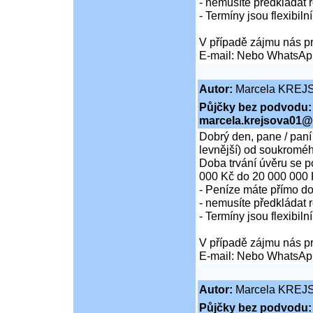
- nemusíte předkládat r
- Termíny jsou flexibiln
V případě zájmu nás pr
E-mail: Nebo WhatsAp
Autor:
Marcela KREJ
Půjčky bez podvodu:
marcela.krejsova01@
Dobrý den, pane / paní
levnější) od soukroméh
Doba trvání úvěru se p
000 Kč do 20 000 000 
- Peníze máte přímo d
- nemusíte předkládat r
- Termíny jsou flexibiln
V případě zájmu nás pr
E-mail: Nebo WhatsAp
Autor:
Marcela KREJ
Půjčky bez podvodu: