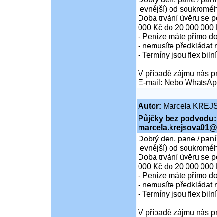
levnější) od soukroméh
Doba trvání úvěru se p
000 Kč do 20 000 000 
- Peníze máte přímo d
- nemusíte předkládat r
- Termíny jsou flexibiln
V případě zájmu nás pr
E-mail: Nebo WhatsAp
Autor:
Marcela KREJ
Půjčky bez podvodu:
marcela.krejsova01@
Dobrý den, pane / paní
levnější) od soukroméh
Doba trvání úvěru se p
000 Kč do 20 000 000 
- Peníze máte přímo d
- nemusíte předkládat r
- Termíny jsou flexibiln
V případě zájmu nás pr