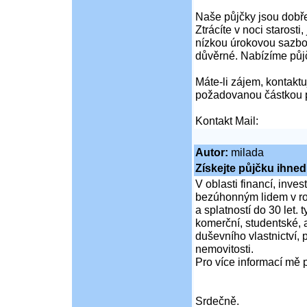
Naše půjčky jsou dobře
Ztrácíte v noci starost
nízkou úrokovou sazbo
důvěrné. Nabízíme půj
Máte-li zájem, kontaktuj
požadovanou částkou p
Kontakt Mail:
Autor:
milada
Získejte půjčku ihned
V oblasti financí, inve
bezúhonným lidem v ro
a splatností do 30 let.
komerční, studentské, a
duševního vlastnictví, 
nemovitosti.
Pro více informací mě 
Srdečně.