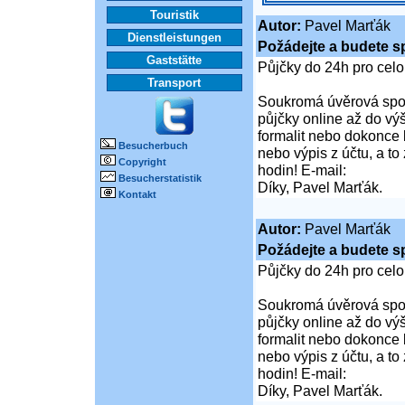
Touristik
Autor:
Pavel Marťák
Dienstleistungen
Požádejte a budete s
Gaststätte
Půjčky do 24h pro cel
Transport
Soukromá úvěrová spol
půjčky online až do vý
formalit nebo dokonce 
Besucherbuch
nebo výpis z účtu, a t
Copyright
hodin! E-mail:
Besucherstatistik
Díky, Pavel Marťák.
Kontakt
Autor:
Pavel Marťák
Požádejte a budete s
Půjčky do 24h pro cel
Soukromá úvěrová spol
půjčky online až do vý
formalit nebo dokonce 
nebo výpis z účtu, a t
hodin! E-mail:
Díky, Pavel Marťák.