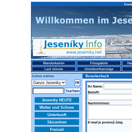
Jesen
Wanderkarten
Fotogalerie
Ha
Last minute
Unterkunftanzeige
Besucherbuch
Gebiet wählen
Ihr Name:
Betreff:
Jeseniky HEUTE
Nachrichttext:
Wetter und Schnee
Unterkunft
Skizentren
E-mail
je povinný údaj.
Freizeit