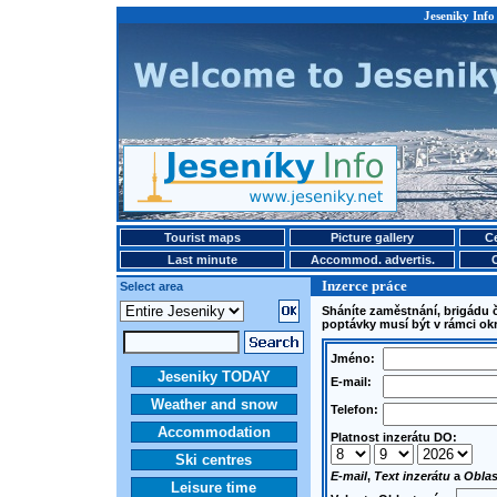
Jeseniky Info 
Tourist maps
Picture gallery
Ce
Last minute
Accommod. advertis.
Inzerce práce
Select area
Sháníte zaměstnání, brigádu 
poptávky musí být v rámci ok
Jméno:
Jeseniky TODAY
E-mail:
Weather and snow
Telefon:
Accommodation
Platnost inzerátu DO:
Ski centres
E-mail
,
Text inzerátu
a
Oblas
Leisure time