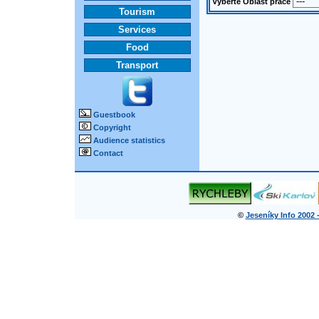
Vyberte Oblast práce
Tourism
Services
Food
Transport
Guestbook
Copyright
Audience statistics
Contact
©
Jeseníky Info 2002 