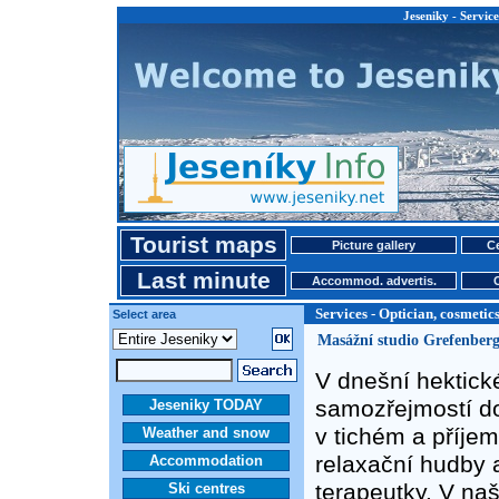
Jeseniky - Servic
Tourist maps
Picture gallery
Ce
Last minute
Accommod. advertis.
Services - Optician, cosmeti
Select area
Masážní studio Grefenberg 
V dnešní hektick
samozřejmostí do
Jeseniky TODAY
v tichém a příjem
Weather and snow
relaxační hudby 
Accommodation
terapeutky. V n
Ski centres