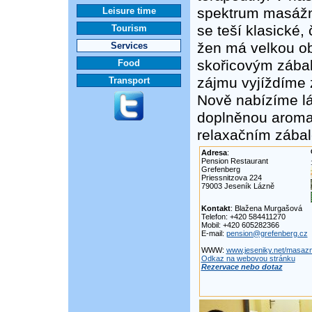
spektrum masážní
Leisure time
se teší klasické,
Tourism
žen má velkou obli
Services
skořicovým zába
Food
zájmu vyjíždíme z
Transport
Nově nabízíme lá
doplněnou aromat
relaxačním zába
Adresa
:
Pension Restaurant
Grefenberg
Priessnitzova 224
79003 Jeseník Lázně
Kontakt
: Blažena Murgašová
Telefon: +420 584411270
Mobil: +420 605282366
E-mail:
pension@grefenberg.cz
WWW:
www.jeseniky.net/masazn
Odkaz na webovou stránku
Rezervace nebo dotaz