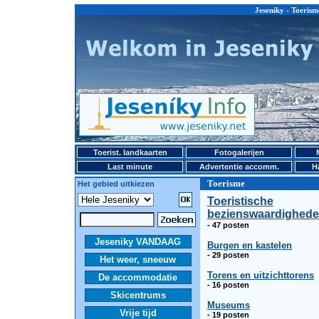
Jeseniky - Toerism
Toerist. landkaarten
Fotogalerijen
Last minute
Advertentie accomm.
H
Toerisme
Het gebied uitkiezen
Toeristische
bezienswaardighede
- 47 posten
Jeseniky VANDAAG
Burgen en kastelen
- 29 posten
Het weer, sneeuw
Torens en uitzichttorens
De accommodatie
- 16 posten
Skicentrums
Museums
Vrije tijd
- 19 posten