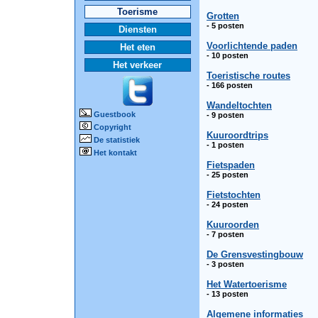
Toerisme
Grotten
- 5 posten
Diensten
Voorlichtende paden
Het eten
- 10 posten
Het verkeer
Toeristische routes
- 166 posten
Wandeltochten
Guestbook
- 9 posten
Copyright
Kuuroordtrips
De statistiek
- 1 posten
Het kontakt
Fietspaden
- 25 posten
Fietstochten
- 24 posten
Kuuroorden
- 7 posten
De Grensvestingbouw
- 3 posten
Het Watertoerisme
- 13 posten
Algemene informaties