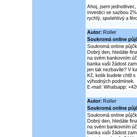
Ahoj, jsem jednotlivec, 
investici se sazbou 2
rychlý, spolehlivý a fér
Autor:
Roller
Soukromá online půj
Soukromá online půjčk
Dobrý den, hledáte fi
na svém bankovním účt
banka vaši žádost zamí
jen tak nezbavíte? V 
Kč, kolik budete chtít
výhodných podmínek.
E-mail: Whatsapp: +4
Autor:
Roller
Soukromá online půj
Soukromá online půjčk
Dobrý den, hledáte fi
na svém bankovním účt
banka vaši žádost zamí