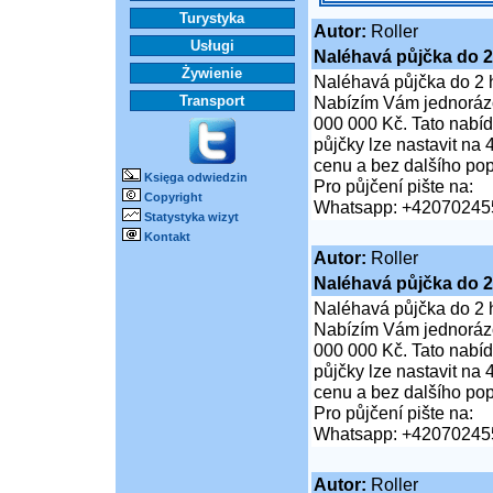
Turystyka
Autor:
Roller
Usługi
Naléhavá půjčka do 2
Żywienie
Naléhavá půjčka do 2 
Transport
Nabízím Vám jednorázo
000 000 Kč. Tato nabíd
půjčky lze nastavit na
cenu a bez dalšího pop
Księga odwiedzin
Pro půjčení pište na:
Copyright
Whatsapp: +42070245
Statystyka wizyt
Kontakt
Autor:
Roller
Naléhavá půjčka do 2
Naléhavá půjčka do 2 
Nabízím Vám jednorázo
000 000 Kč. Tato nabíd
půjčky lze nastavit na
cenu a bez dalšího pop
Pro půjčení pište na:
Whatsapp: +42070245
Autor:
Roller