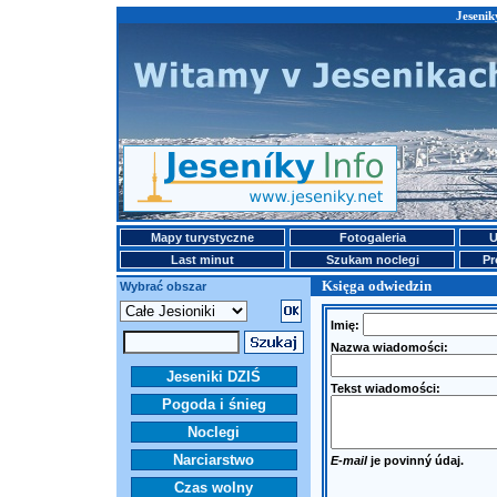
Jesenik
Mapy turystyczne
Fotogaleria
U
Last minut
Szukam noclegi
Pr
Księga odwiedzin
Wybrać obszar
Imię:
Nazwa wiadomości:
Jeseniki DZIŚ
Tekst wiadomości:
Pogoda i śnieg
Noclegi
Narciarstwo
E-mail
je povinný údaj.
Czas wolny