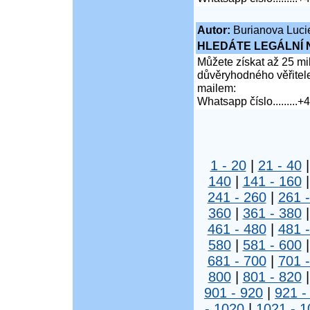
Autor:
Burianova Luci
HLEDÁTE LEGÁLNÍ
Můžete získat až 25 mi
důvěryhodného věřitel
mailem:
Whatsapp číslo.........
1 - 20
|
21 - 40
140
|
141 - 160
241 - 260
|
261 
360
|
361 - 380
461 - 480
|
481 
580
|
581 - 600
681 - 700
|
701 
800
|
801 - 820
901 - 920
|
921 -
- 1020
|
1021 - 1