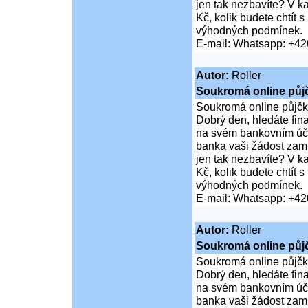
jen tak nezbavíte? V 
Kč, kolik budete chtít
výhodných podmínek.
E-mail: Whatsapp: +4
Autor:
Roller
Soukromá online půj
Soukromá online půjčk
Dobrý den, hledáte fi
na svém bankovním účt
banka vaši žádost zamí
jen tak nezbavíte? V 
Kč, kolik budete chtít
výhodných podmínek.
E-mail: Whatsapp: +4
Autor:
Roller
Soukromá online půj
Soukromá online půjčk
Dobrý den, hledáte fi
na svém bankovním účt
banka vaši žádost zamí