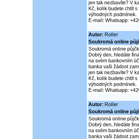
jen tak nezbavíte? V 
Kč, kolik budete chtít
výhodných podmínek.
E-mail: Whatsapp: +4
Autor:
Roller
Soukromá online půj
Soukromá online půjčk
Dobrý den, hledáte fi
na svém bankovním účt
banka vaši žádost zamí
jen tak nezbavíte? V 
Kč, kolik budete chtít
výhodných podmínek.
E-mail: Whatsapp: +4
Autor:
Roller
Soukromá online půj
Soukromá online půjčk
Dobrý den, hledáte fi
na svém bankovním účt
banka vaši žádost zamí