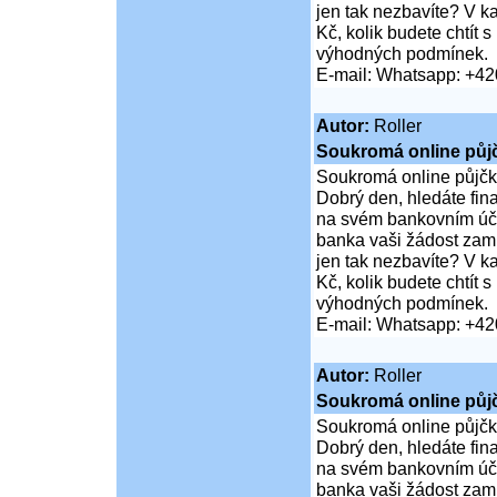
jen tak nezbavíte? V 
Kč, kolik budete chtít
výhodných podmínek.
E-mail: Whatsapp: +4
Autor:
Roller
Soukromá online půj
Soukromá online půjčk
Dobrý den, hledáte fi
na svém bankovním účt
banka vaši žádost zamí
jen tak nezbavíte? V 
Kč, kolik budete chtít
výhodných podmínek.
E-mail: Whatsapp: +4
Autor:
Roller
Soukromá online půj
Soukromá online půjčk
Dobrý den, hledáte fi
na svém bankovním účt
banka vaši žádost zamí