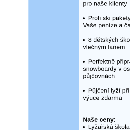
pro naše klienty
Profi ski paket
Vaše peníze a č
8 dětských ško
vlečným lanem
Perfektně přip
snowboardy v o
půjčovnách
Půjčení lyží při
výuce zdarma
Naše ceny:
Lyžařská škola