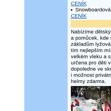
CENÍK
Snowboardová 
CENÍK
Nabízíme dětský
a pomůcek, kde s
základům lyžován
tím nejlepším mí
velkém vleku a s
určena pro děti v
dopoledne ve sku
i možnost privát
helmy zdarma.