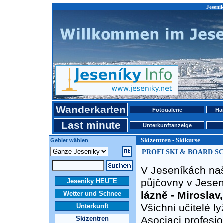
Jesenik
Wanderkarten
Fotogalerie
Ha
Last minute
Unterkunftanzeige
Skizentren - Skikurse
Gebiet wählen
PROFI SKI & BOARD SCHO
V Jeseníkách naš
půjčovny v Jesen
Jeseniky HEUTE
lázně - Miroslav
Wetter und Schnee
Všichni učitelé l
Unterkunft
Asociaci profesi
Skizentren