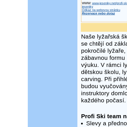
WWW:
www.jeseniky.net/profi-sk
jeseniky
Odkaz na webovou stránku
Rezervace nebo dotaz
Naše lyžařská ško
se chtějí od zákl
pokročilé lyžaře,
zábavnou formu s
výuku. V rámci l
dětskou školu, l
carving. Při při
budou vyučovány 
instruktory doml
každého počasí.
Profi Ski team n
Slevy a předno