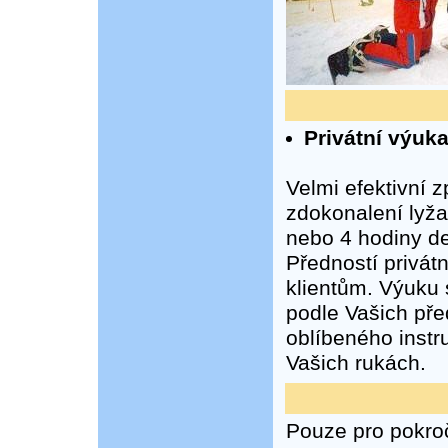
Privátní výuka
Velmi efektivní 
zdokonalení lyža
nebo 4 hodiny d
Předností privátn
klientům. Výuku 
podle Vašich př
oblíbeného instr
Vašich rukách.
Pouze pro pokroč