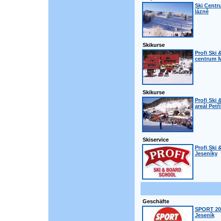
Ski Centr
lázně
Skikurse
Profi Ski 
centrum M
Skikurse
Profi Ski 
areál Petř
Skiservice
Profi Ski 
Jeseníky
Geschäfte
SPORT 200
Jeseník