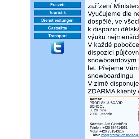
zařízení Minister
Freizeit
Vyučujeme dle ne
Touristik
dospělé, ve všec
Dienstleistungen
k dispozici děts
Gaststätte
výuku nejmenšíc
Transport
V každé pobočc
dispozici půjčovn
snowboardovým v
let. Přejeme Vám
snowboardingu.
V zimě disponuj
ZDARMA klienty d
Adresa
:
PROFI SKI & BOARD
SCHOOL
ul. 28. října
79001 Jeseník
Kontakt
: Jan Glombiček
Telefon: +420 584414051
Mobil: +420 731543237
E-mail:
info@profiski.cz honza@