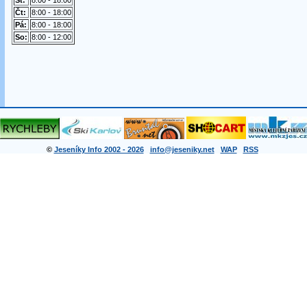
St:
8:00 - 18:00
Čt:
8:00 - 18:00
Pá:
8:00 - 18:00
So:
8:00 - 12:00
©
Jeseníky Info 2002 - 2026
info@jeseniky.net
WAP
RSS