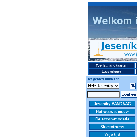
Toerist. landkaarten
Last minute
Het gebied uitkiezen
Jeseniky VANDAAG
Het weer, sneeuw
De accommodatie
Skicentrums
Vrije tijd