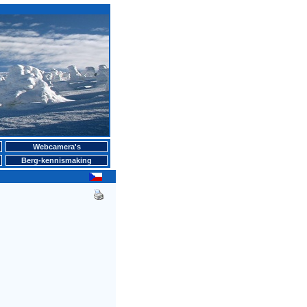
Webcamera's
Berg-kennismaking