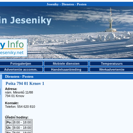
Jeseniky - Diensten - Posten
Fotogalerijen
Mobiele diensten
Temperatuurs
Advertentie accomm.
Handelsaanbieding
Werkadvertentie
Diensten - Posten
Pošta 794 01 Krnov 1
Adresa:
nám. Minoritů 11/88
794 01 Krnov
Kontakt:
Telefon: 554 620 810
Úřední hodiny:
Po:
8:00 - 18:00
Út:
8:00 - 18:00