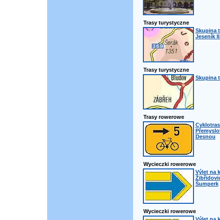
Trasy turystyczne
Skupina t
Jeseník II
Trasy turystyczne
Skupina t
Trasy rowerowe
Cyklotras
Přemyslo
Desnou
Wycieczki rowerowe
Výlet na 
Žibřidovi
Šumperk
Wycieczki rowerowe
Výlet na k