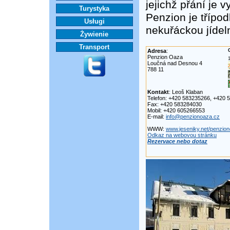
jejichž přání je 
Turystyka
Penzion je třípod
Usługi
nekuřáckou jídel
Żywienie
Transport
Adresa
:
Penzion Oaza
Loučná nad Desnou 4
788 11
Kontakt
: Leoš Klaban
Telefon: +420 583235266, +420 
Fax: +420 583284030
Mobil: +420 605266553
E-mail:
info@penzionoaza.cz
WWW:
www.jeseniky.net/penzio
Odkaz na webovou stránku
Rezervace nebo dotaz