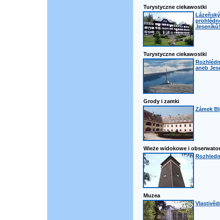
Turystyczne ciekawostki
Lázeňský 
prohlédno
Jeseníků
Turystyczne ciekawostki
Rozhlédn
aneb Jese
Grody i zamki
Zámek B
Wieże widokowe i obserwator
Rozhledn
Muzea
Vlastivě