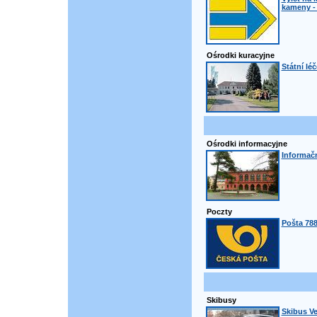
kameny - 
Ośrodki kuracyjne
Státní lé
Ośrodki informacyjne
Informač
Poczty
Pošta 78
Skibusy
Skibus Ve