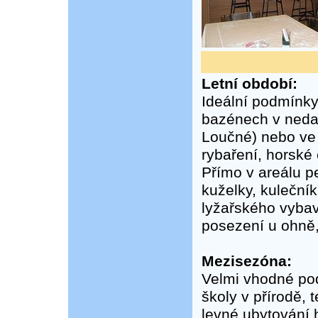
Letní období:
Ideální podmínky
bazénech v nedal
Loučné) nebo ve
rybaření, horské 
Přímo v areálu pe
kuželky, kuleční
lyžařského vybav
posezení u ohně,
Mezisezóna:
Velmi vhodné pod
školy v přírodě, 
levné ubytování 