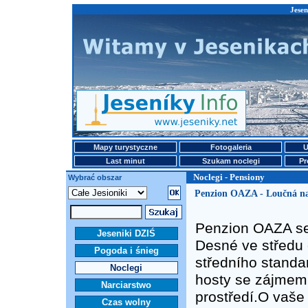
Jesen
Mapy turystyczne
Fotogaleria
U
Last minut
Szukam noclegi
Pr
Noclegi - Pensiony
Wybrać obszar
Penzion OAZA - Loučná n
Penzion OAZA se 
Jeseniki DZIŚ
Desné ve středu 
Pogoda i śnieg
středního stand
Noclegi
hosty se zájmem 
Narciarstwo
prostředí.O vaše
Czas wolny