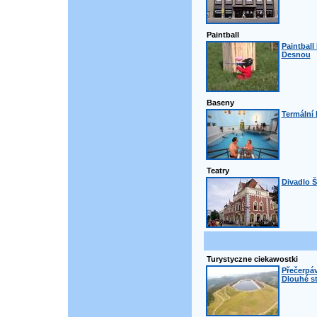
Paintball
Paintball
Desnou
Baseny
Termální 
Teatry
Divadlo Š
Turystyczne ciekawostki
Přečerpáv
Dlouhé s