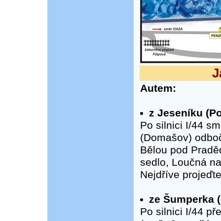
J
Autem:
z Jeseníku (Po
Po silnici I/44 
(Domašov) odbočt
Bělou pod Praděd
sedlo, Loučná na
Nejdříve projeďte
ze Šumperka (
Po silnici I/44 