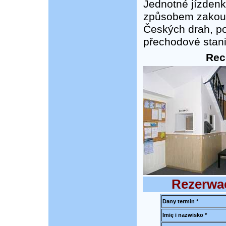
Jednotné jízdenk
způsobem zakoupi
Českých drah, po
přechodové stan
Rec
Rezerwac
Dany termin *
Imię i nazwisko *