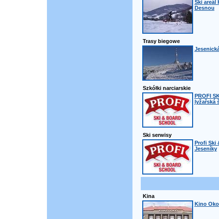
Ski areál
Desnou
Trasy biegowe
Jesenická
Szkółki narciarskie
PROFI S
lyžařská 
Ski serwisy
Profi Ski
Jeseníky
Kina
Kino Oko