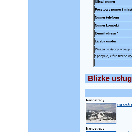
Ulica i numer
Pocztowy numer i mias
Numer telefonu
Numer komórki
E-mail adresa *
Liczba osoba
Wasza następny prośby i
* pozycje, które trzeba 
Blizke usług
Nartostrady
Ski areál
Nartostrady