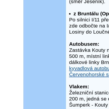
(směr Jeseník).
z Bruntálu (Op
Po silnici I/11 
zde odbočte na I
Losiny do Loučn
Autobusem:
Zastávka Kouty n
500 m, místní li
dálkové linky Br
kyvadlová autob
Červenohorské s
Vlakem:
Železniční stani
200 m, jedná se o
Šumperk - Kouty