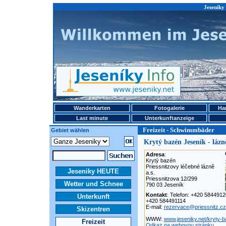
Jeseniky
Wanderkarten
Fotogalerie
Ha
Last minute
Unterkunftanzeige
Freizeit - Schwimmbäder
Gebiet wählen
Krytý bazén Jeseník - lázn
Adresa
:
Krytý bazén
Priessnitzovy léčebné lázně
Jeseniky HEUTE
a.s.
Priessnitzova 12/299
Wetter und Schnee
790 03 Jeseník
Kontakt
: Telefon: +420 584491
Unterkunft
+420 584491114
E-mail:
rezervace@priessnitz.cz
Skizentren
WWW:
www.jeseniky.net/kryty-b
Freizeit
Odkaz na webovou stránku