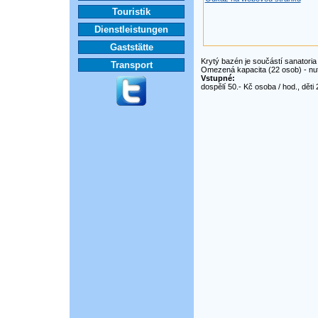
Touristik
Dienstleistungen
Gaststätte
Krytý bazén je součástí sanatori
Transport
Omezená kapacita (22 osob) - nu
Vstupné:
dospělí 50.- Kč osoba / hod., děti