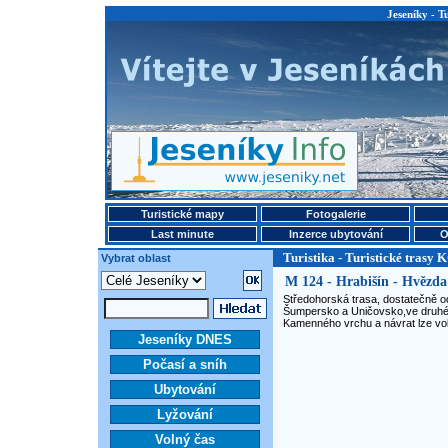
Jeseníky - T
Turistické mapy
Fotogalerie
Last minute
Inzerce ubytování
O
Turistika - Turistické trasy 
Vybrat oblast
M 124 - Hrabišín - Hvězda
Středohorská trasa, dostatečně od
Šumpersko a Uničovsko,ve druhé čá
Kamenného vrchu a návrat lze vol
Jeseníky DNES
Počasí a sníh
Ubytování
Lyžování
Volný čas