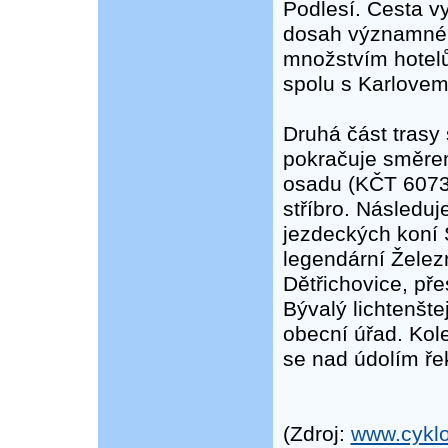
Podlesí. Cesta vy
dosah významné 
množstvím hotelů
spolu s Karlovem 
Druhá část trasy 
pokračuje směre
osadu (KČT 6073).
stříbro. Následu
jezdeckých koní 
legendární Žele
Dětřichovice, př
Bývalý lichtenšte
obecní úřad. Kol
se nad údolím ře
(Zdroj:
www.cyklo