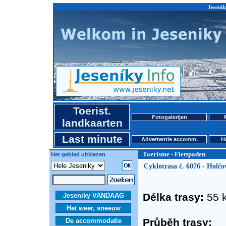
Jesenik
Toerist.
Fotogalerijen
landkaarten
Last minute
Advertentie accomm.
H
Toerisme - Fietspaden
Het gebied uitkiezen
Cyklotrasa č. 6076 - Holčov
Délka trasy:
55 
Jeseniky VANDAAG
Het weer, sneeuw
Průběh trasy:
De accommodatie