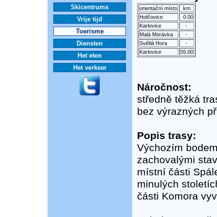
Skicentrums
orientační místo
km
Holčovice
0.00
Vrije tijd
Karlovice
-
Toerisme
Malá Morávka
-
Diensten
Světlá Hora
-
Karlovice
55.00
Het eten
Het verkeer
Náročnost:
středně těžká tra
bez výrazných př
Popis trasy:
Výchozím bodem j
zachovalými stav
místní části Spá
minulých stoletíc
části Komora vyv