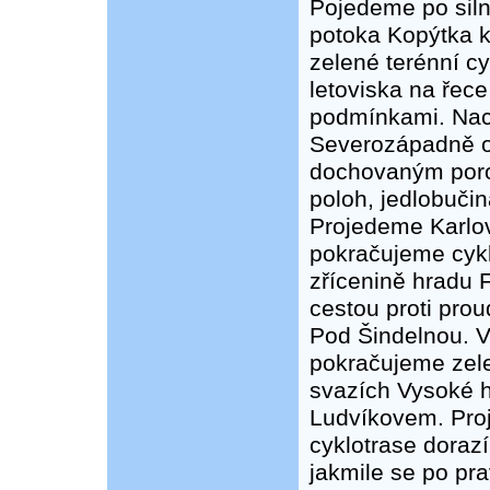
Pojedeme po silni
potoka Kopýtka k
zelené terénní c
letoviska na řec
podmínkami. Nac
Severozápadně od
dochovaným poro
poloh, jedlobuči
Projedeme Karlov
pokračujeme cyk
zřícenině hradu F
cestou proti pro
Pod Šindelnou. V
pokračujeme zele
svazích Vysoké 
Ludvíkovem. Pro
cyklotrase dorazí
jakmile se po pr