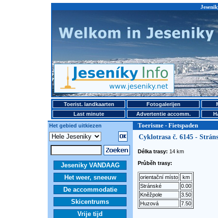
Jesenik
Toerist. landkaarten
Fotogalerijen
Last minute
Advertentie accomm.
H
Toerisme - Fietspaden
Het gebied uitkiezen
Cyklotrasa č. 6145 - Strán
Délka trasy:
14 km
Průběh trasy:
Jeseniky VANDAAG
Het weer, sneeuw
orientační místo
km
Stránské
0.00
De accommodatie
Kněžpole
3.50
Skicentrums
Huzová
7.50
Vrije tijd