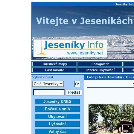
Jeseníky Info
Turistické mapy
Fotogalerie
Last minute
Inzerce ubytování
O
Fotogalerie Jeseníků - Turis
Vybrat oblast
Jeseníky DNES
Počasí a sníh
Ubytování
Lyžování
Volný čas