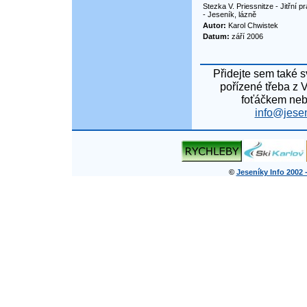
Stezka V. Priessnitze - Jitřní 
- Jeseník, lázně
Autor:
Karol Chwistek
Datum:
září 2006
Přidejte sem také s
pořízené třeba z 
foťáčkem neb
info@jesen
©
Jeseníky Info 2002 