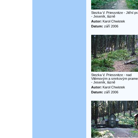
Stezka V. Priessnitze - Jitřní 
- Jeseník, lázně
Autor:
Karol Chwistek
Datum:
září 2006
Stezka V. Priessnitze - nad
Vilémovým a smrkovým pram
- Jeseník, lázně
Autor:
Karol Chwistek
Datum:
září 2006