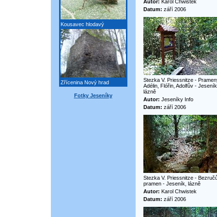
Autor:
Karol Chwistek
Datum:
září 2006
Kousavec hlodavý
Stezka V. Priessnitze - Pramen
Zřícenina Nový hrad
Adélin, Flóřin, Adolfův - Jeseník
lázně
Fotky Jeseníky
Autor:
Jeseníky Info
Datum:
září 2006
Stezka V. Priessnitze - Bezruč
pramen - Jeseník, lázně
Autor:
Karol Chwistek
Datum:
září 2006